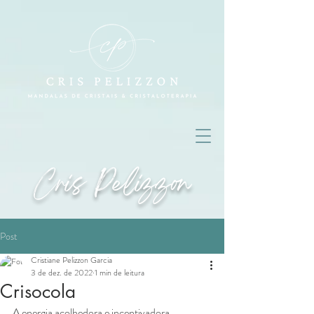
Cris Pelizzon
Post
Cristiane Pelizzon Garcia
3 de dez. de 2022
1 min de leitura
Crisocola
A energia acolhedora e incentivadora