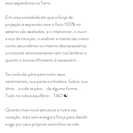
essa experiência na Terra.
Em uma sociedade em que a força de 
projeção e expansão com o foco 100% no 
externo são exaltadas, e o interiorizar, o ouvir 
a voz da intuição, o acalmar a mente são vistos 
como secundários ou mesmo desnecessários, 
a crisocola amorosamente vem nos lembrar o 
quanto o autoacolhimento é necessário... 
Se você não pára para nutrir seus 
sentimentos, sua parte sonhadora, lúdica, sua 
alma... a vida te pára... de alguma forma... 
Tudo na vida é equilíbrio... TAO ☯️
Quanto mais você estrutura e nutre seu 
coração, mais tem energia e força para decidir 
e agir por seus próprios caminhos na vida