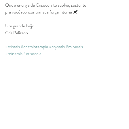
Que a energia da Crisocola te acolha, sustente 
pra você reencontrar sua força interna 💓
Um grande beijo
Cris Pelizzon
#cristais
#cristaloterapia
#crystals
#minerais
#minerals
#crisocola
Posts recentes
Ver tudo